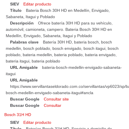
SIEV
Editar producto
Título
Bateria Bosch 30H HD en Medellín, Envigado,
Sabaneta, Itagui y Poblado
Descripción
Ofrece batería 30H HD para su vehículo,
automóvil, camioneta, campero. Bateria Bosch 30H HD en
Medellín, Envigado, Sabaneta, Itagui y Poblado
Palabras clave
Batería 30H HD, bateria bosch, bosch
medellin, bosch poblado, bosch envigado, bosch itagui, bosch
poblado, bateria medellin, bateria poblado, bateria envigado,
bateria itagui, bateria poblado
URL Amigable
bateria-bosch-medellin-envigado-sabaneta-
itagui
URL Amigable
https://www.servillantaseldorado.com.co/servillantas/vp6023/sp/ba
bosch-medellin-envigado-sabaneta-itagui#ancla
Buscar Google
Consultar site
Buscar Google
Consultar
Bosch 31H HD
SIEV
Editar producto
Título
Baterías Bosch 31H HD. Servicio a domicilio de