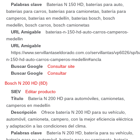
Palabras clave
Baterias N 150 HD, baterías para auto,
baterias para carros, baterias para camionetas, batería para
camperos, baterías en medellín, baterias bosch, bosch
medellin, bosch carros, bosch camionetas
URL Amigable
baterias-n-150-hd-auto-carros-camperos-
medellin
URL Amigable
https://www.servillantaseldorado.com.co/servillantas/vp6026/sp/b
n-150-hd-auto-carros-camperos-medellin#ancla
Buscar Google
Consultar site
Buscar Google
Consultar
Bosch N 200 HD (8D)
SIEV
Editar producto
Título
Batería N 200 HD para automóviles, camionetas,
camperos en medellín
Descripción
Ofrece batería N 200 HD para su vehículo,
automóvil, camioneta, campero, con la mejor eficiencia eléctrica
y adaptación a las condiciones del clima.
Palabras clave
Batería N 200 HD, batería para su vehículo,
batería para su automóvil, batería para su camioneta, batería