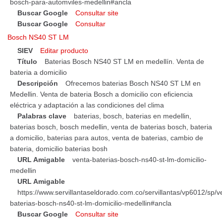
bosch-para-automviles-medellin#ancla
Buscar Google
Consultar site
Buscar Google
Consultar
Bosch NS40 ST LM
SIEV
Editar producto
Título
Baterias Bosch NS40 ST LM en medellín. Venta de
bateria a domicilio
Descripción
Ofrecemos baterias Bosch NS40 ST LM en
Medellin. Venta de bateria Bosch a domicilio con eficiencia
eléctrica y adaptación a las condiciones del clima
Palabras clave
baterias, bosch, baterias en medellin,
baterias bosch, bosch medellin, venta de baterias bosch, bateria
a domicilio, baterias para autos, venta de baterias, cambio de
bateria, domicilio baterias bosh
URL Amigable
venta-baterias-bosch-ns40-st-lm-domicilio-
medellin
URL Amigable
https://www.servillantaseldorado.com.co/servillantas/vp6012/sp/v
baterias-bosch-ns40-st-lm-domicilio-medellin#ancla
Buscar Google
Consultar site