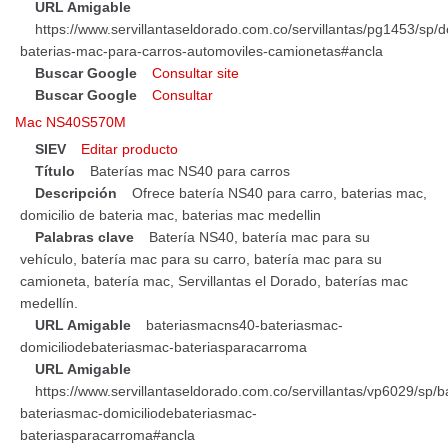
URL Amigable
https://www.servillantaseldorado.com.co/servillantas/pg1453/sp/do
baterias-mac-para-carros-automoviles-camionetas#ancla
Buscar Google
Consultar site
Buscar Google
Consultar
Mac NS40S570M
SIEV
Editar producto
Título
Baterías mac NS40 para carros
Descripción
Ofrece batería NS40 para carro, baterias mac,
domicilio de bateria mac, baterias mac medellin
Palabras clave
Batería NS40, batería mac para su
vehículo, batería mac para su carro, batería mac para su
camioneta, batería mac, Servillantas el Dorado, baterías mac
medellín.
URL Amigable
bateriasmacns40-bateriasmac-
domiciliodebateriasmac-bateriasparacarroma
URL Amigable
https://www.servillantaseldorado.com.co/servillantas/vp6029/sp/
bateriasmac-domiciliodebateriasmac-
bateriasparacarroma#ancla