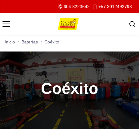
604 3223642
+57 3012492793
Inicio
Baterías
Coéxito
Coéxito