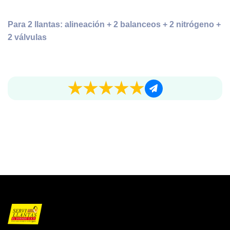
Para 2 llantas: alineación + 2 balanceos + 2 nitrógeno +
2 válvulas