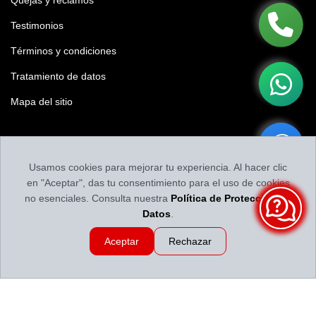
Quejas y reclamos
Testimonios
Términos y condiciones
Tratamiento de datos
Mapa del sitio
Califícanos
Usamos cookies para mejorar tu experiencia. Al hacer clic
Califica tu experiencia y nuestro contenido
en "Aceptar", das tu consentimiento para el uso de cookies
no esenciales. Consulta nuestra
Política de Protección de
Datos
.
Aceptar
Rechazar
Llantas y Baterías en Medellín | Servillantas el Dorado
Revisado por
Llantas y
Baterías en Medellín | Servillantas el Dorado
2026-08-09 08:39:11
Calificación:
4.86
de
5
Diseño y desarollo SIEV® - Todoventa.com®