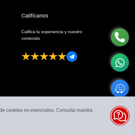
Califícanos
Califica tu experiencia y nuestro
contenido
 de cookies no esenciales. Consulta nuestra
026-08-06 14:02:03
Calificación:
4.86
de
5