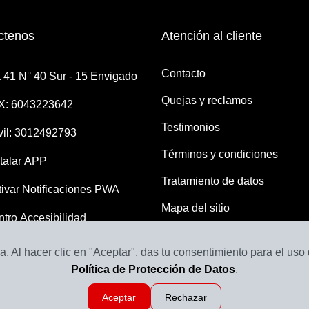
ctenos
Atención al cliente
Contacto
 41 N° 40 Sur - 15 Envigado
Quejas y reclamos
X: 6043223642
Testimonios
il: 3012492793
Términos y condiciones
talar APP
Tratamiento de datos
ivar Notificaciones PWA
Mapa del sitio
tro Accesibilidad
. Al hacer clic en "Aceptar", das tu consentimiento para el uso
Política de Protección de Datos
.
Aceptar
Rechazar
as el Dorado
Revisado por
Llantas y Baterías en Medellín | Servillantas el Dorado
2