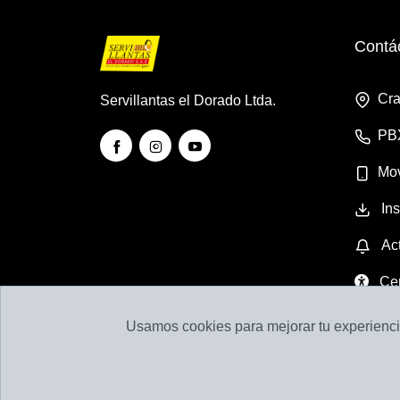
Contá
Cra
Servillantas el Dorado Ltda.
PB
Mov
Ins
Act
Cen
Usamos cookies para mejorar tu experiencia
Llantas y Baterías en Medellín | Servillant