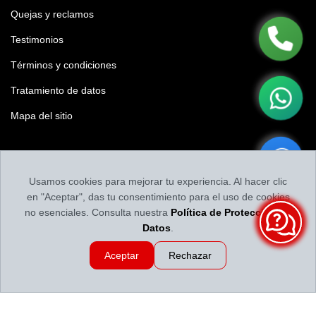
Quejas y reclamos
Testimonios
Términos y condiciones
Tratamiento de datos
Mapa del sitio
Califícanos
Usamos cookies para mejorar tu experiencia. Al hacer clic
Califica tu experiencia y nuestro contenido
en "Aceptar", das tu consentimiento para el uso de cookies
no esenciales. Consulta nuestra
Política de Protección de
Datos
.
Aceptar
Rechazar
Llantas y Baterías en Medellín | Servillantas el Dorado
Revisado por
Llantas y
Baterías en Medellín | Servillantas el Dorado
2026-08-06 06:14:41
Calificación:
4.86
de
5