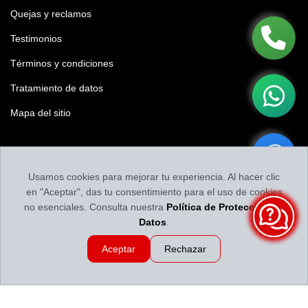
Quejas y reclamos
Testimonios
Términos y condiciones
Tratamiento de datos
Mapa del sitio
Califícanos
Usamos cookies para mejorar tu experiencia. Al hacer clic
Califica tu experiencia y nuestro contenido
en "Aceptar", das tu consentimiento para el uso de cookies
no esenciales. Consulta nuestra
Política de Protección de
Datos
.
Aceptar
Rechazar
Llantas y Baterías en Medellín | Servillantas el Dorado
Revisado por
Llantas y
Baterías en Medellín | Servillantas el Dorado
2026-08-09 04:03:05
Calificación:
4.86
de
5