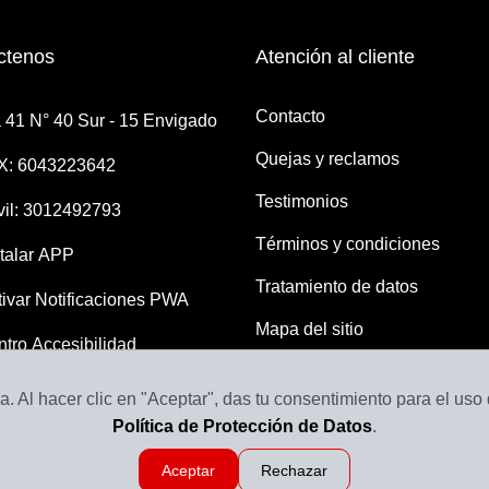
ctenos
Atención al cliente
Contacto
 41 N° 40 Sur - 15 Envigado
Quejas y reclamos
X: 6043223642
Testimonios
il: 3012492793
Términos y condiciones
talar APP
Tratamiento de datos
ivar Notificaciones PWA
Mapa del sitio
tro Accesibilidad
. Al hacer clic en "Aceptar", das tu consentimiento para el uso
Política de Protección de Datos
.
Aceptar
Rechazar
as el Dorado
Revisado por
Llantas y Baterías en Medellín | Servillantas el Dorado
2