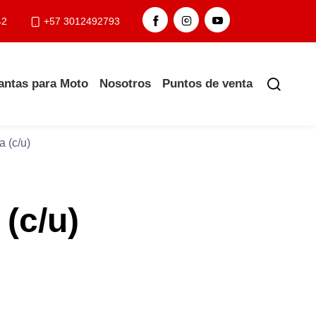
42
+57 3012492793
antas para Moto
Nosotros
Puntos de venta
 (c/u)
(c/u)