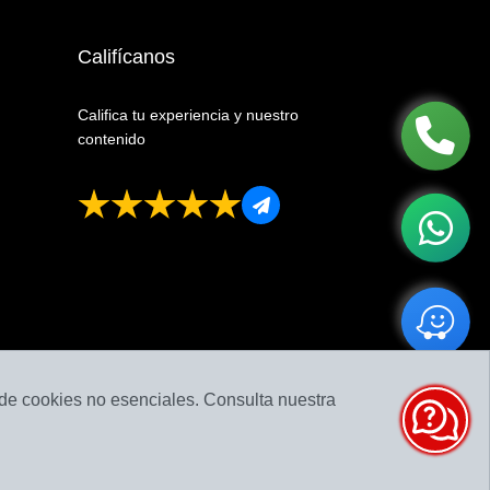
Califícanos
Califica tu experiencia y nuestro
contenido
 de cookies no esenciales. Consulta nuestra
026-08-06 14:54:31
Calificación:
4.86
de
5