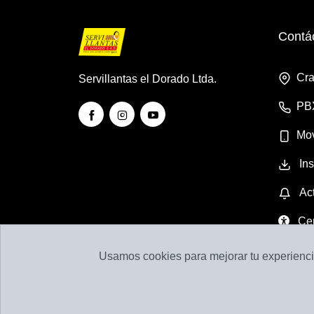
Contá
Cra
Servillantas el Dorado Ltda.
PB
Mov
Ins
Act
Cen
Usamos cookies para mejorar tu experiencia
Llantas y Baterías en Medellín | Servillant