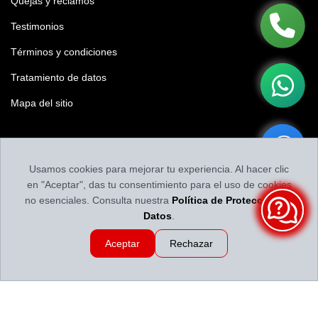
Quejas y reclamos
Testimonios
Términos y condiciones
Tratamiento de datos
Mapa del sitio
Califícanos
Usamos cookies para mejorar tu experiencia. Al hacer clic
Califica tu experiencia y nuestro contenido
en "Aceptar", das tu consentimiento para el uso de cookies
no esenciales. Consulta nuestra
Política de Protección de
Datos
.
Aceptar
Rechazar
Llantas y Baterías en Medellín | Servillantas el Dorado
Revisado por
Llantas y
Baterías en Medellín | Servillantas el Dorado
2026-08-09 20:57:14
Calificación:
4.86
de
5
Diseño y desarollo SIEV® - Todoventa.com®