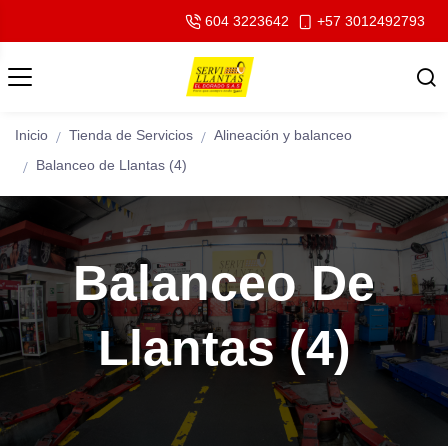
604 3223642
+57 3012492793
Inicio
Tienda de Servicios
Alineación y balanceo
Balanceo de Llantas (4)
Balanceo De
Llantas (4)