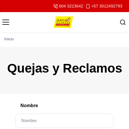
604 3223642
+57 3012492793
Inicio
Quejas y Reclamos
Nombre